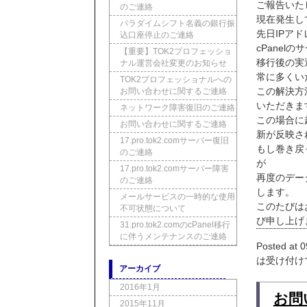
ご報告いた
のご連絡
現在発生し
パラダイムシフト名義の銀行振
先日IPア
込口座停止のご連絡
cPane
【重要】TOK2プロフェッショ
移行後の実
ナル運営会社変更のお知らせ
常に多くい
TOK2プロフェッショナルへの
この解決方
お問い合わせに関するご連絡
いただきま
ネットワーク障害復旧のご連絡
この場合に
お問い合わせに関するご連絡
新が反映さ
17.pro.tok2.comサーバー復旧
もし巻き戻
のご連絡
が
17.pro.tok2.comサーバー障害
再度のデー
のご連絡
します。
メールサービスの一時的な使用
このたびは
不可状態について
び申し上げ
31.pro.tok2.comのcPanel移行
に伴うメンテナンスのご連絡
Posted at 0
は受け付け
アーカイブ
2016年1月
お問
2015年11月