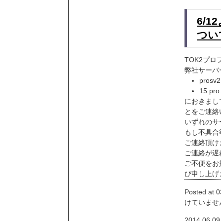
6/
つい
TOK2プ
弊社サーバ
prosv2
15.pro
におきまし
とをご連絡
いずれのサ
もし不具合
ご連絡頂け
ご連絡が遅
ご不便をお
び申し上げ
Posted at 0
けていませ
2014.06.09